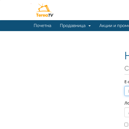
Почетна
Продавница
Акции и пром
С
Е
Л