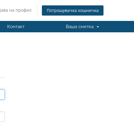
јава на профил
Потрошувачка кошничка
Контакт
Ваша сметка