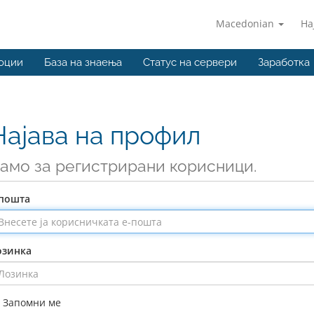
Macedonian
На
оции
База на знаења
Статус на сервери
Заработка
Најава на профил
амо за регистрирани корисници.
-пошта
озинка
Запомни ме