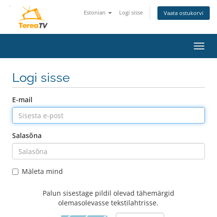
Estonian
Logi sisse
Vaata ostukorvi
Lülit
navig
Logi sisse
E-mail
Salasõna
Mäleta mind
Palun sisestage pildil olevad tähemärgid
olemasolevasse tekstilahtrisse.