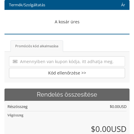
Termék/Szolgáltatás
Ár
A kosár üres
Promóciós kód alkalmazása
Kód ellenőrzése >>
Rendelés összesítése
Részösszeg
$0.00USD
Végösszeg
$0.00USD