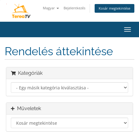
Magyar
Bejelentkezés
Kosár megtekintése
Váltá
a
navig
Rendelés áttekintése
Kategóriák
Műveletek